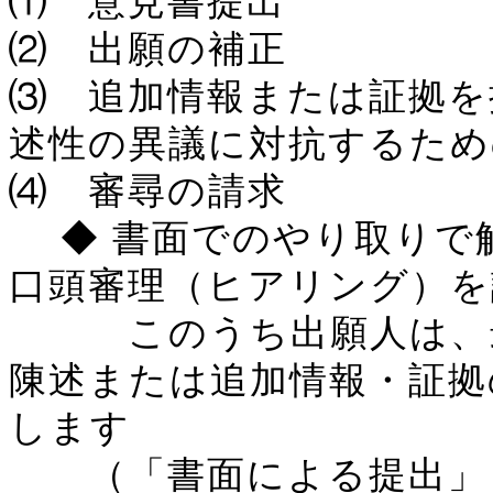
⑴ 意見書提出
⑵ 出願の補正
⑶ 追加情報または証拠を
述性の異議に対抗するため
⑷ 審尋の請求
◆ 書面でのやり取りで
口頭審理（ヒアリング）を
このうち出願人は、最
陳述または追加情報・証拠
します
（「書面による提出」）